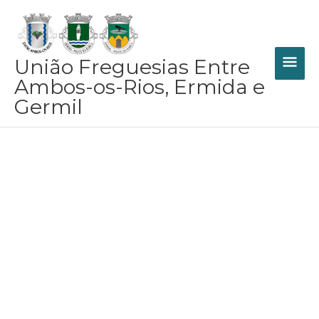
Skip
MAI
to
content
ME
União Freguesias Entre
Ambos-os-Rios, Ermida e
Germil
Informação
Sumária e
Heráldica