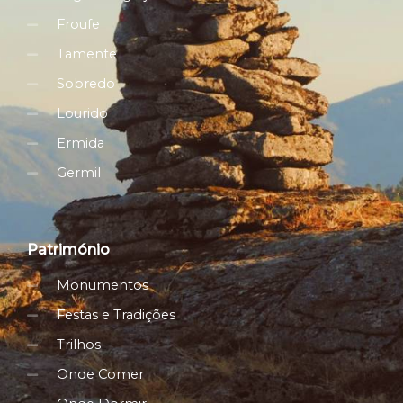
k
Froufe
Tamente
Sobredo
Lourido
Ermida
Germil
Património
Monumentos
Festas e Tradições
Trilhos
Onde Comer