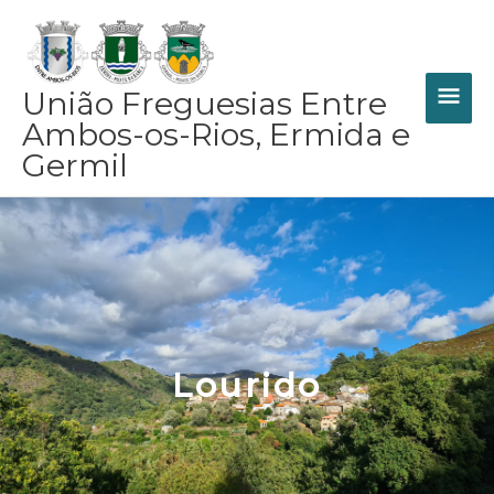
Skip
MAI
to
content
ME
União Freguesias Entre
Ambos-os-Rios, Ermida e
Germil
Lourido