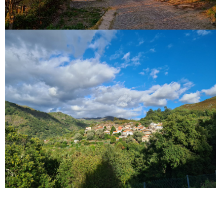
Capela Lourido
Pôr do Sol em Lourido
Lourido
Vista de Lourido