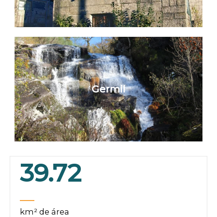
Germil
39.72
km² de área