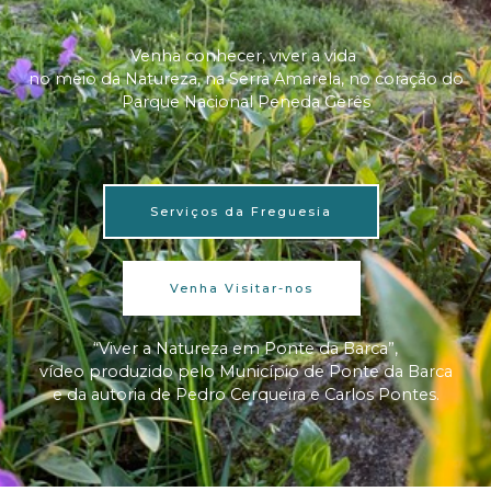
Venha conhecer, viver a vida
no meio da Natureza, na Serra Amarela, no coração do
Parque Nacional Peneda Gerês
Serviços da Freguesia
Venha Visitar-nos
“Viver a Natureza em Ponte da Barca”,
vídeo produzido pelo Município de Ponte da Barca
e da autoria de Pedro Cerqueira e Carlos Pontes.