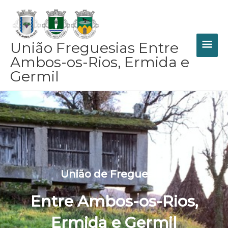
Skip
MAI
to
content
ME
União Freguesias Entre
Ambos-os-Rios, Ermida e
Germil
União de Freguesias
Entre Ambos-os-Rios,
Ermida e Germil