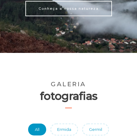
Conheça a nossa natureza
GALERIA
fotografias
All
Ermida
Germil